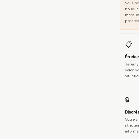
Vous re
bouquet
mensuel
possess
📋
Étude 
Jérémy 
selon vo
situati
🔒
Discré
Votre s
stricte
informat