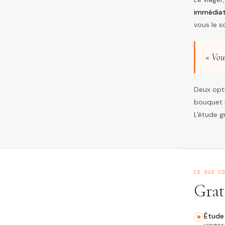
immédiat 
vous le s
« Vou
Deux opti
bouquet r
L'étude g
CE QUE C
Grat
Étude 