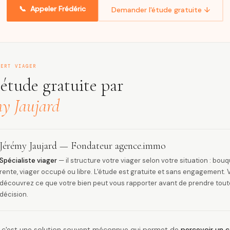
📞 Appeler Frédéric
Demander l'étude gratuite ↓
PERT VIAGER
étude gratuite par
my Jaujard
Jérémy Jaujard — Fondateur agence.immo
Spécialiste viager
— il structure votre viager selon votre situation : bouq
rente, viager occupé ou libre. L'étude est gratuite et sans engagement.
découvrez ce que votre bien peut vous rapporter avant de prendre tout
décision.
r, c'est une solution souvent méconnue qui permet de
percevoir un c