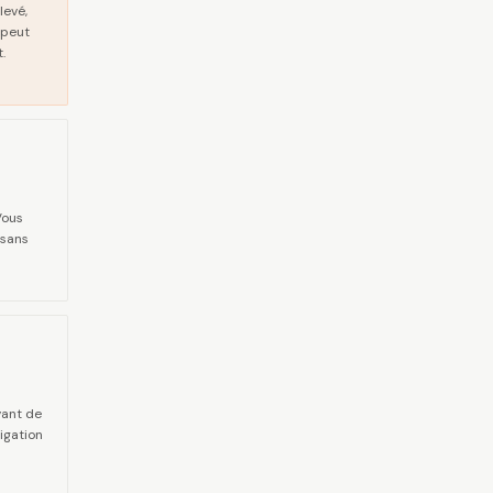
levé,
 peut
.
Vous
 sans
vant de
igation