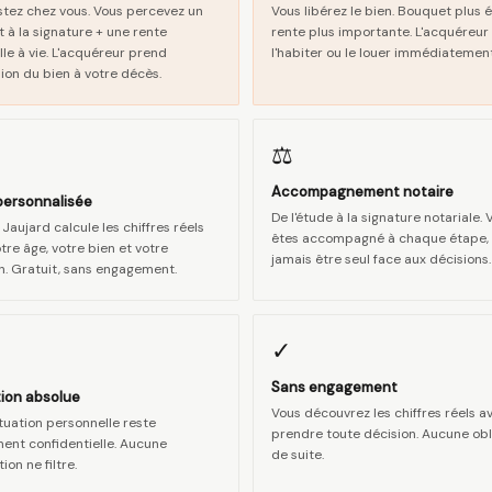
stez chez vous. Vous percevez un
Vous libérez le bien. Bouquet plus é
 à la signature + une rente
rente plus importante. L'acquéreur
le à vie. L'acquéreur prend
l'habiter ou le louer immédiatement
ion du bien à votre décès.
⚖
Accompagnement notaire
personnalisée
De l'étude à la signature notariale. 
Jaujard calcule les chiffres réels
êtes accompagné à chaque étape,
tre âge, votre bien et votre
jamais être seul face aux décisions.
on. Gratuit, sans engagement.
✓
Sans engagement
tion absolue
Vous découvrez les chiffres réels a
ituation personnelle reste
prendre toute décision. Aucune obl
ment confidentielle. Aucune
de suite.
ion ne filtre.