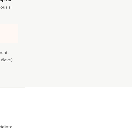
ous si
ment,
 élevé).
ialiste