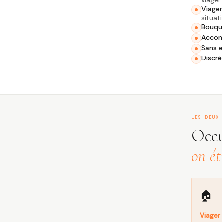
viager
Viager
situat
Bouqu
Accom
Sans 
Discré
LES DEUX
Occu
on ét
🏠
Viager