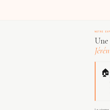
NOTRE EX
Une 
Jéré
🏠
Le viage