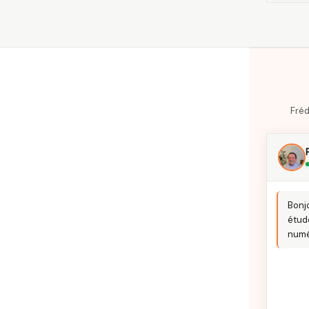
Fréd
Bonjo
étud
numé