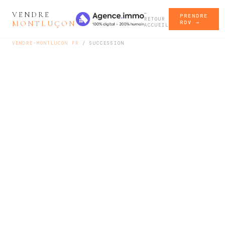
VENDRE
←
PRENDRE
RETOUR
MONTLUÇON
RDV →
ACCUEIL
VENDRE-MONTLUCON.FR
/ SUCCESSION